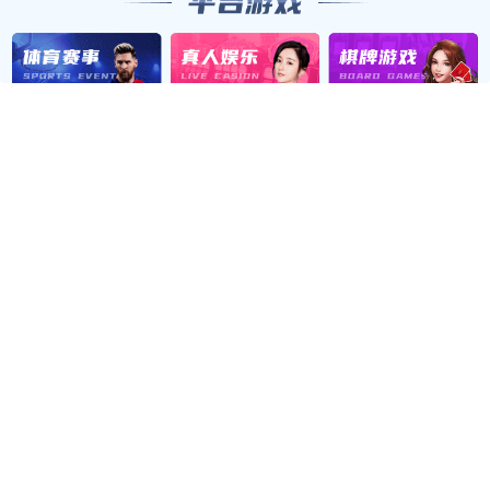
平台还整合了多种多样的专题赛事和互动活动，如
明星对抗赛、经典比赛回顾以及赛季热榜展示，使
球迷可以在丰富内容中自由选择，获得个性化的观
赛体验，从而提升整体的赛事参与感和观赏价值。
2、智能数据分析支持
全新CBA赛事平台的另一大亮点是强大的智能数据
分析功能。平台通过实时统计和可视化图表呈现比
赛数据，让球迷能够清晰地了解每场比赛的进程和
球队表现。例如，投篮命中率、篮板数、助攻数等
数据被直观地展示，球迷可以对比赛有更深入的理
解。
平台还提供智能预测和赛果分析功能，通过历史数
据和球员状态预测比赛走势，增强球迷互动乐趣。
这不仅让球迷成为信息的接受者，更让他们在分析
和讨论中参与比赛，提高了赛事体验的深度和互动